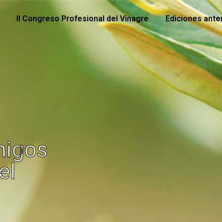
II Congreso Profesional del Vinagre
Ediciones ante
migos
el